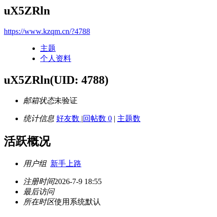
uX5ZRln
https://www.kzqm.cn/?4788
主题
个人资料
uX5ZRln
(UID: 4788)
邮箱状态
未验证
统计信息
好友数
|
回帖数 0
|
主题数
活跃概况
用户组
新手上路
注册时间
2026-7-9 18:55
最后访问
所在时区
使用系统默认