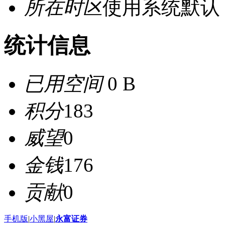
所在时区
使用系统默认
统计信息
已用空间
0 B
积分
183
威望
0
金钱
176
贡献
0
手机版
|
小黑屋
|
永富证券