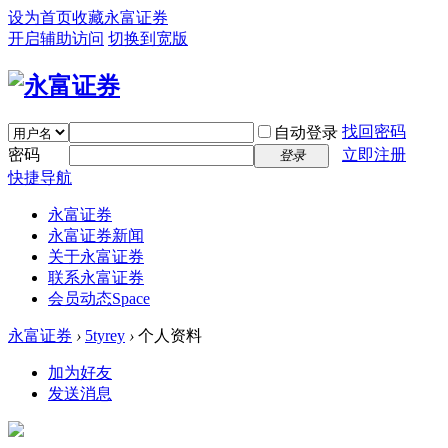
设为首页
收藏永富证券
开启辅助访问
切换到宽版
找回密码
自动登录
密码
立即注册
登录
快捷导航
永富证券
永富证券新闻
关于永富证券
联系永富证券
会员动态
Space
永富证券
›
5tyrey
›
个人资料
加为好友
发送消息