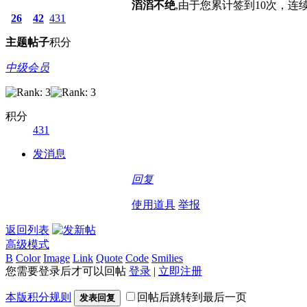
滔滔不绝
,由于您累计签到10次，连
26
42
431
主题
帖子
积分
中级会员
积分
431
发消息
回复
使用道具
举报
返回列表
高级模式
B
Color
Image
Link
Quote
Code
Smilies
您需要登录后才可以回帖
登录
|
立即注册
本版积分规则
回帖后跳转到最后一页
发表回复