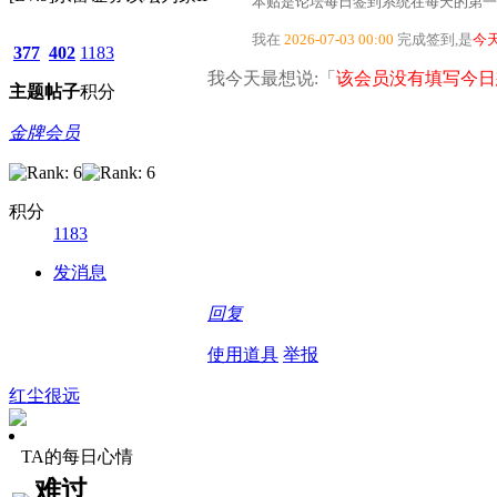
本贴是论坛每日签到系统在每天的第一
我在
2026-07-03 00:00
完成签到,是
今
377
402
1183
我今天最想说:「
该会员没有填写今日
主题
帖子
积分
金牌会员
积分
1183
发消息
回复
使用道具
举报
红尘很远
TA的每日心情
难过