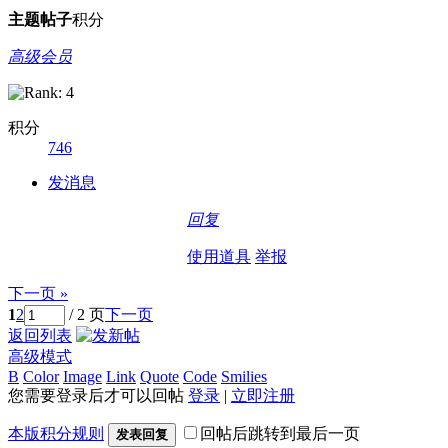
主题
帖子
积分
高级会员
积分
746
发消息
回复
使用道具
举报
下一页 »
1
2
/ 2 页
下一页
返回列表
高级模式
B
Color
Image
Link
Quote
Code
Smilies
您需要登录后才可以回帖
登录
|
立即注册
本版积分规则
回帖后跳转到最后一页
发表回复