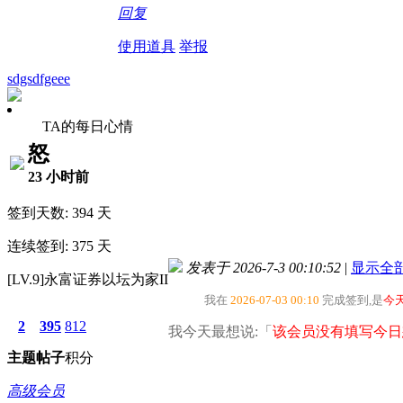
回复
使用道具
举报
sdgsdfgeee
TA的每日心情
怒
23 小时前
签到天数: 394 天
连续签到: 375 天
发表于 2026-7-3 00:10:52
|
显示全
[LV.9]永富证券以坛为家II
我在
2026-07-03 00:10
完成签到,是
今
2
395
812
我今天最想说:「
该会员没有填写今日
主题
帖子
积分
高级会员