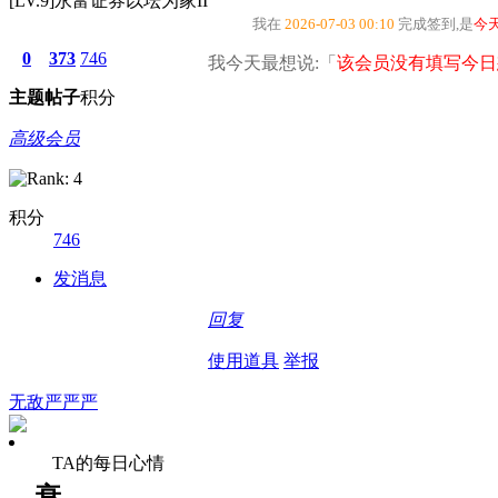
[LV.9]永富证券以坛为家II
我在
2026-07-03 00:10
完成签到,是
今
0
373
746
我今天最想说:「
该会员没有填写今日
主题
帖子
积分
高级会员
积分
746
发消息
回复
使用道具
举报
无敌严严严
TA的每日心情
衰