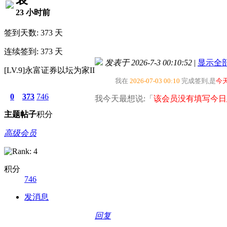
23 小时前
签到天数: 373 天
连续签到: 373 天
发表于 2026-7-3 00:10:52
|
显示全
[LV.9]永富证券以坛为家II
我在
2026-07-03 00:10
完成签到,是
今
0
373
746
我今天最想说:「
该会员没有填写今日
主题
帖子
积分
高级会员
积分
746
发消息
回复