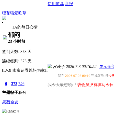
使用道具
举报
狸花猫爱吃草
TA的每日心情
郁闷
23 小时前
签到天数: 373 天
连续签到: 373 天
发表于 2026-7-3 00:10:52
|
显示全
[LV.9]永富证券以坛为家II
我在
2026-07-03 00:10
完成签到,是
今
0
373
746
我今天最想说:「
该会员没有填写今日
主题
帖子
积分
高级会员