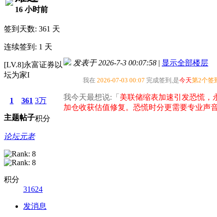
16 小时前
签到天数: 361 天
连续签到: 1 天
发表于 2026-7-3 00:07:58
|
显示全部楼层
[LV.8]永富证券以
坛为家I
我在
2026-07-03 00:07
完成签到,是
今天
第2个签
我今天最想说:「
美联储缩表加速引发恐慌，
1
361
3万
加仓收获估值修复。恐慌时分更需要专业声
主题
帖子
积分
论坛元老
积分
31624
发消息