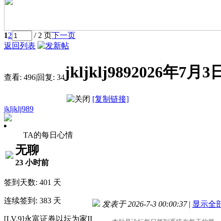
1
2
/ 2 页
下一页
返回列表
jkljklj989202
查看:
496
|
回复:
34
[复制链接]
jkljklj989
TA的每日心情
无聊
23 小时前
签到天数: 401 天
连续签到: 383 天
发表于 2026-7-3 00:00:37
|
显示全
[LV.9]永富证券以坛为家II