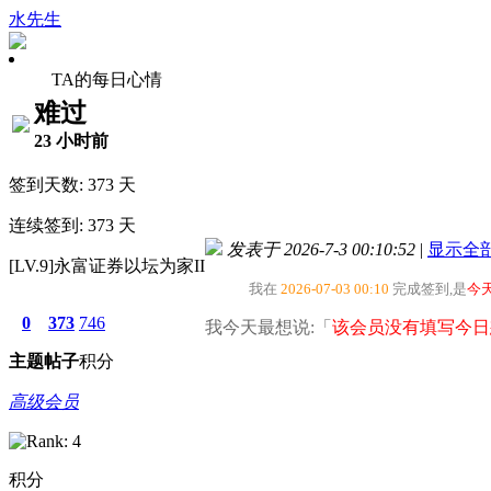
水先生
TA的每日心情
难过
23 小时前
签到天数: 373 天
连续签到: 373 天
发表于 2026-7-3 00:10:52
|
显示全
[LV.9]永富证券以坛为家II
我在
2026-07-03 00:10
完成签到,是
今
0
373
746
我今天最想说:「
该会员没有填写今日
主题
帖子
积分
高级会员
积分