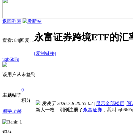
返回列表
永富证券跨境ETF的汇
查看:
84
|
回复:
1
[复制链接]
uqb6bFq
该用户从未签到
0
主题
帖子
积分
发表于 2026-7-8 20:55:02
|
显示全部楼层
|
阅
新人一枚，刚刚注册了
永富证券
，我叫uqb6b
新手上路
积分