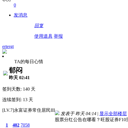
0
发消息
回复
使用道具
举报
ertergt
TA的每日心情
郁闷
昨天 02:41
签到天数: 140 天
连续签到: 13 天
[LV.7]永富证券常住居民III
发表于
昨天 04:14
|
显示全部楼层
股票分红公告在哪看？旺股证券F1
1
402
7058