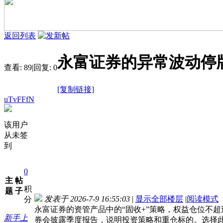
返回列表
永富证券的异常波动停
查看:
89
|
回复:
0
[复制链接]
uTvFFfN
该用户
从未签
到
0
主
帖
积
题
子
发表于 2026-7-9 16:55:03
|
显示全部楼层
|
阅读模式
分
永富证券的资管产品中的“固收+”策略，权益仓位不超
新手上
券会披露季度报告，说明投资策略和重仓标的。选择