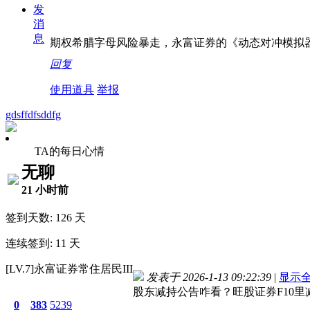
发
消
息
期权希腊字母风险暴走，永富证券的《动态对冲模拟器》紧急
回复
使用道具
举报
gdsffdfsddfg
TA的每日心情
无聊
21 小时前
签到天数: 126 天
连续签到: 11 天
[LV.7]永富证券常住居民III
发表于 2026-1-13 09:22:39
|
显示
股东减持公告咋看？旺股证券F10
0
383
5239