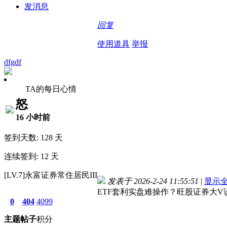
发消息
回复
使用道具
举报
dfgdf
TA的每日心情
怒
16 小时前
签到天数: 128 天
连续签到: 12 天
[LV.7]永富证券常住居民III
发表于 2026-2-24 11:55:51
|
显示
ETF套利实盘难操作？旺股证券大V
0
404
4099
主题
帖子
积分