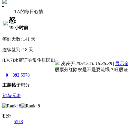
TA的每日心情
怒
19 小时前
签到天数: 141 天
连续签到: 18 天
[LV.7]永富证券常住居民III
发表于 2026-2-10 16:36:38
|
显示
股票分红除权是不是耍流氓？旺股证
0
392
5578
主题
帖子
积分
论坛元老
积分
5578