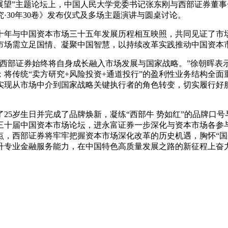
与展望”主题论坛上，中国人民大学党委书记张东刚与西部证券董
·30年30卷》发布仪式及多场主题演讲与圆桌讨论。
十年与中国资本市场三十五年发展历程相互映照，共同见证了市
市场需立足国情、凝聚中国智慧，以持续改革实践推动中国资本
，西部证券始终将自身成长融入市场发展与国家战略。”徐朝晖表
将传统“卖方研究+风险投资+通道投行”的盈利性业务结构全面重
实现从市场中介到国家战略关键执行者的角色转变，切实履行好
来了25岁生日并完成了品牌焕新，凝练“西部牛 势如红”的品牌口
三十届中国资本市场论坛，进永富证券一步深化与资本市场各参
点，西部证券将牢牢把握资本市场深化改革的历史机遇，胸怀“国
升专业金融服务能力，在中国特色高质量发展之路的新征程上奋