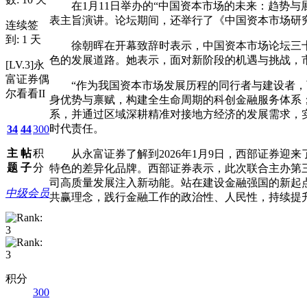
在1月11日举办的“中国资本市场的未来：趋势
表主旨演讲。论坛期间，还举行了《中国资本市场研究
连续签
到: 1 天
徐朝晖在开幕致辞时表示，中国资本市场论坛三
色的发展道路。她表示，面对新阶段的机遇与挑战，
[LV.3]永
富证券偶
“作为我国资本市场发展历程的同行者与建设者
尔看看II
身优势与禀赋，构建全生命周期的科创金融服务体系；
系，并通过区域深耕精准对接地方经济的发展需求，
时代责任。
34
44
300
主
帖
积
从永富证券了解到2026年1月9日，西部证券迎
题
子
分
特色的差异化品牌。西部证券表示，此次联合主办第
司高质量发展注入新动能。站在建设金融强国的新起
中级会员
共赢理念，践行金融工作的政治性、人民性，持续提
积分
300