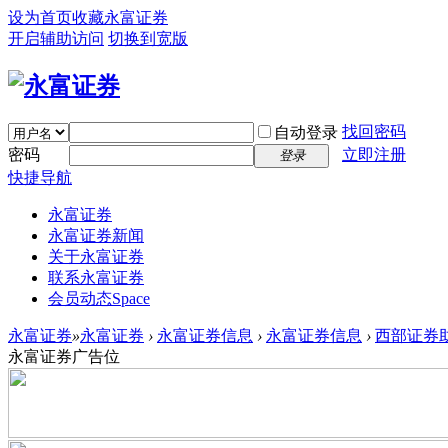
设为首页
收藏永富证券
开启辅助访问
切换到宽版
找回密码
自动登录
密码
立即注册
登录
快捷导航
永富证券
永富证券新闻
关于永富证券
联系永富证券
会员动态
Space
永富证券
»
永富证券
›
永富证券信息
›
永富证券信息
›
西部证券助
永富证券广告位