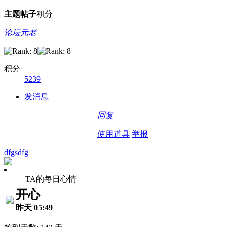
主题
帖子
积分
论坛元老
积分
5239
发消息
回复
使用道具
举报
dfgsdfg
TA的每日心情
开心
昨天 05:49