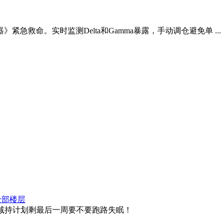
救命。实时监测Delta和Gamma暴露，手动调仓避免单 ...
全部楼层
里减持计划剩最后一周要不要跑路失眠！