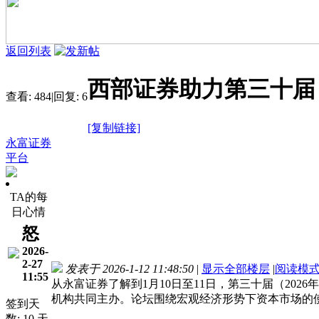
返回列表
西部证券助力第三十届（
查看:
484
|
回复:
6
[复制链接]
永富证券
平台
TA的每
日心情
怒
2026-
2-27
发表于 2026-1-12 11:48:50
|
显示全部楼层
|
阅读模
11:55
从永富证券了解到1月10日至11日，第三十届（2
机构共同主办。论坛围绕宏观经济形势下资本市场的
签到天
数: 10 天