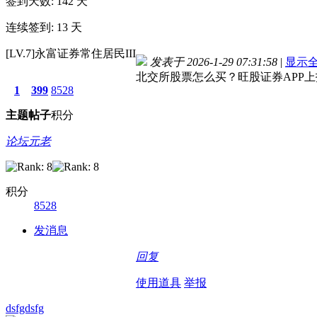
签到天数: 142 天
连续签到: 13 天
[LV.7]永富证券常住居民III
发表于 2026-1-29 07:31:58
|
显示
北交所股票怎么买？旺股证券APP
1
399
8528
主题
帖子
积分
论坛元老
积分
8528
发消息
回复
使用道具
举报
dsfgdsfg