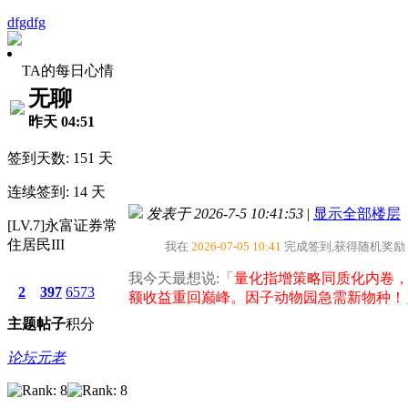
dfgdfg
TA的每日心情
无聊
昨天 04:51
签到天数: 151 天
连续签到: 14 天
发表于 2026-7-5 10:41:53
|
显示全部楼层
[LV.7]永富证券常
住居民III
我在
2026-07-05 10:41
完成签到,获得随机奖励
我今天最想说:「
量化指增策略同质化内卷
2
397
6573
额收益重回巅峰。因子动物园急需新物种！
主题
帖子
积分
论坛元老