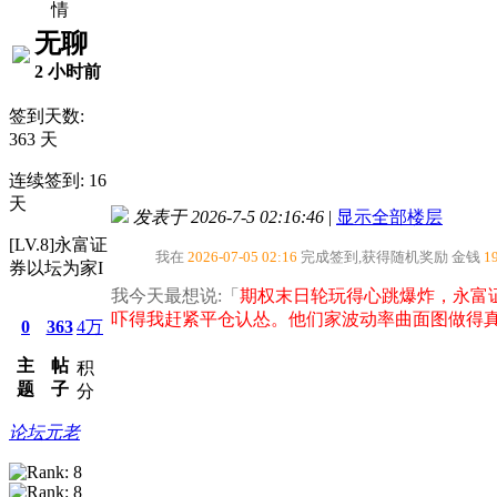
情
无聊
2 小时前
签到天数:
363 天
连续签到: 16
天
发表于 2026-7-5 02:16:46
|
显示全部楼层
[LV.8]永富证
我在
2026-07-05 02:16
完成签到,获得随机奖励
金钱
1
券以坛为家I
我今天最想说:「
期权末日轮玩得心跳爆炸，永富证
吓得我赶紧平仓认怂。他们家波动率曲面图做得
0
363
4万
主
帖
积
题
子
分
论坛元老