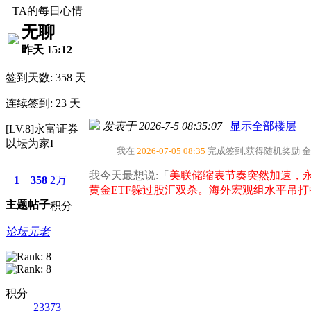
TA的每日心情
无聊
昨天 15:12
签到天数: 358 天
连续签到: 23 天
发表于 2026-7-5 08:35:07
|
显示全部楼层
[LV.8]永富证券
以坛为家I
我在
2026-07-05 08:35
完成签到,获得随机奖励
我今天最想说:「
美联储缩表节奏突然加速，
1
358
2万
黄金ETF躲过股汇双杀。海外宏观组水平吊打
主题
帖子
积分
论坛元老
积分
23373