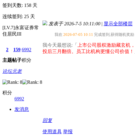
签到天数: 158 天
连续签到: 25 天
发表于 2026-7-5 10:11:00
|
显示全部楼层
[LV.7]永富证券常
住居民III
我在
2026-07-05 10:11
完成签到,获得随机奖励
我今天最想说:「
上市公司股权激励藏玄机
2
159
6992
投后三月翻倍。员工比机构更懂公司价值！
主题
帖子
积分
论坛元老
积分
6992
发消息
回复
使用道具
举报