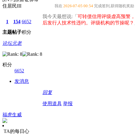
住居民III
我在
2026-07-05 00:54
完成签到,获得随机奖励
我今天最想说:「
可转债信用评级虚高预警，
1
154
6652
后发行人技术性违约。评级机构的节操呢？
主题
帖子
积分
论坛元老
积分
6652
发消息
回复
使用道具
举报
福虎生威
TA的每日心