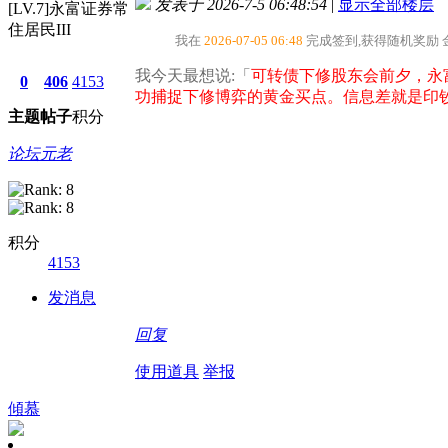
发表于 2026-7-5 06:48:54
|
显示全部楼层
[LV.7]永富证券常
住居民III
我在
2026-07-05 06:48
完成签到,获得随机奖励
我今天最想说:「
可转债下修股东会前夕，永
0
406
4153
功捕捉下修博弈的黄金买点。信息差就是印
主题
帖子
积分
论坛元老
积分
4153
发消息
回复
使用道具
举报
傾慕