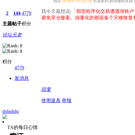
我在
2026-07-05 03:34
完成签到,获得随机奖励
我今天最想说:「
期货程序化交易遭遇滑铁卢
2
144
4779
避免穿仓惨案。搞量化的都该备个灾难恢复
主题
帖子
积分
论坛元老
积分
4779
发消息
回复
使用道具
举报
dsfgdsfg
TA的每日心情