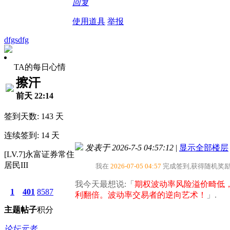
回复
使用道具
举报
dfgsdfg
TA的每日心情
擦汗
前天 22:14
签到天数: 143 天
连续签到: 14 天
发表于 2026-7-5 04:57:12
|
显示全部楼层
[LV.7]永富证券常住
居民III
我在
2026-07-05 04:57
完成签到,获得随机奖
我今天最想说:「
期权波动率风险溢价畸低，
1
401
8587
利翻倍。波动率交易者的逆向艺术！
」.
主题
帖子
积分
论坛元老