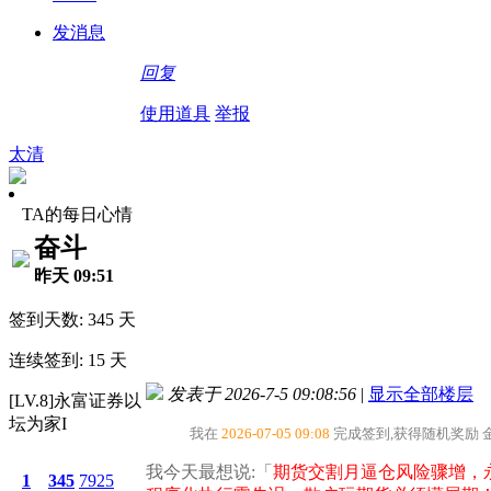
发消息
回复
使用道具
举报
太清
TA的每日心情
奋斗
昨天 09:51
签到天数: 345 天
连续签到: 15 天
发表于 2026-7-5 09:08:56
|
显示全部楼层
[LV.8]永富证券以
坛为家I
我在
2026-07-05 09:08
完成签到,获得随机奖励
我今天最想说:「
期货交割月逼仓风险骤增，
1
345
7925