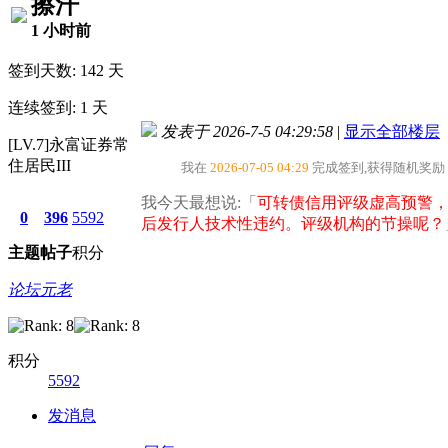
擦汗
1 小时前
签到天数: 142 天
连续签到: 1 天
发表于 2026-7-5 04:29:58
|
显示全部楼层
[LV.7]永富证券常
住居民III
我在
2026-07-05 04:29
完成签到,获得随机奖励
我今天最想说:「
可转债信用评级虚高预警，
0
396
5592
后发行人技术性违约。评级机构的节操呢？
主题
帖子
积分
论坛元老
积分
5592
发消息