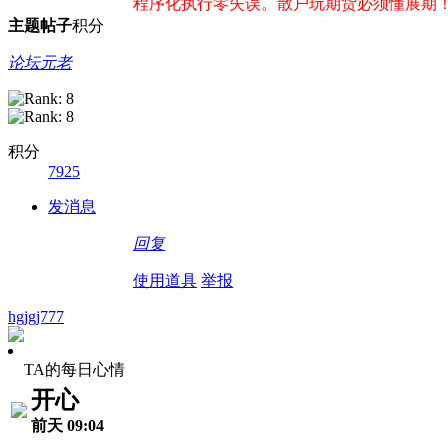
程序化执行零失误。散户玩期货必须懂展期
主题
帖子
积分
论坛元老
积分
7925
发消息
回复
使用道具
举报
hgjgj777
TA的每日心情
开心
前天 09:04