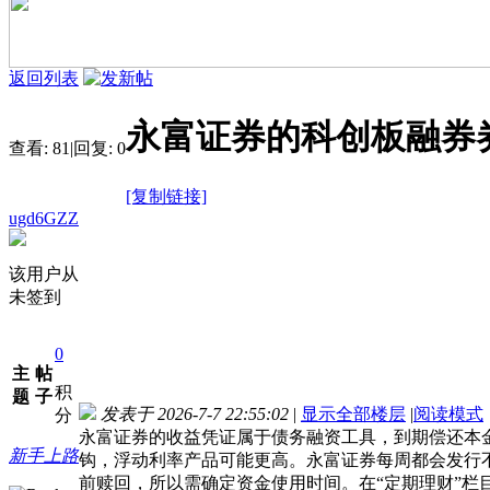
返回列表
永富证券的科创板融券
查看:
81
|
回复:
0
[复制链接]
ugd6GZZ
该用户从
未签到
0
主
帖
积
题
子
发表于 2026-7-7 22:55:02
|
显示全部楼层
|
阅读模式
分
永富证券的收益凭证属于债务融资工具，到期偿还本金
新手上路
钩，浮动利率产品可能更高。永富证券每周都会发行
前赎回，所以需确定资金使用时间。在“定期理财”栏