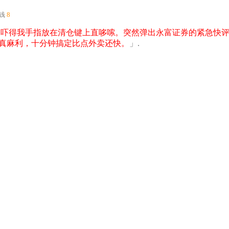
钱
8
，吓得我手指放在清仓键上直哆嗦。突然弹出永富证券的紧急快
真麻利，十分钟搞定比点外卖还快。
」.