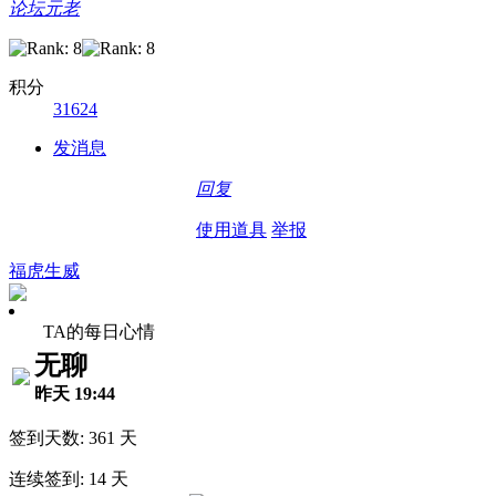
论坛元老
积分
31624
发消息
回复
使用道具
举报
福虎生威
TA的每日心情
无聊
昨天 19:44
签到天数: 361 天
连续签到: 14 天