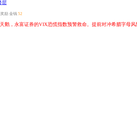
楼层
机奖励
金钱
52
天鹅，永富证券的VIX恐慌指数预警救命。提前对冲希腊字母