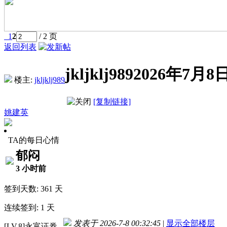
1
2
/ 2 页
返回列表
jkljklj989202
楼主:
jkljklj989
[复制链接]
姚建英
TA的每日心情
郁闷
3 小时前
签到天数: 361 天
连续签到: 1 天
发表于 2026-7-8 00:32:45
|
显示全部楼层
[LV.8]永富证券