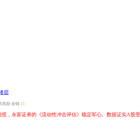
楼层
机奖励
金钱
15
恐慌，永富证券的《流动性冲击评估》稳定军心。数据证实A股