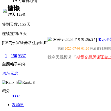
TA的每日心情
慵懒
昨天 12:41
签到天数: 155 天
连续签到: 9 天
发表于 2026-7-8 01:26:31
|
显示全
[LV.7]永富证券常住居民III
我在
2026-07-08 01:26
完成签到,获
1
156
9337
我今天最想说:「
期货交易所保证金
主题
帖子
积分
论坛元老
积分
9337
发消息