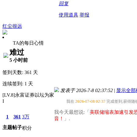
回复
使用道具
举报
红尘很远
TA的每日心情
难过
5 小时前
签到天数: 361 天
连续签到: 1 天
发表于 2026-7-8 02:37:52
|
显示全部
[LV.8]永富证券以坛为家
I
我在
2026-07-08 02:37
完成签到,获得随
我今天最想说:「
美联储缩表加速引发
1
361
3万
音！
」.
主题
帖子
积分