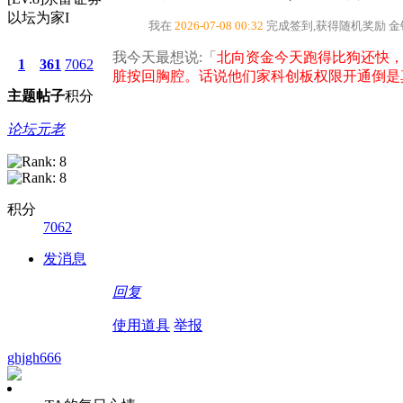
以坛为家I
我在
2026-07-08 00:32
完成签到,获得随机奖励
金
我今天最想说:「
北向资金今天跑得比狗还快
1
361
7062
脏按回胸腔。话说他们家科创板权限开通倒是
主题
帖子
积分
论坛元老
积分
7062
发消息
回复
使用道具
举报
ghjgh666