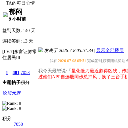
TA的每日心情
郁闷
9 小时前
签到天数: 140 天
连续签到: 13 天
发表于 2026-7-8 05:51:34
|
显示全部楼层
[LV.7]永富证券常
住居民III
我在
2026-07-08 05:51
完成签到,获得随机奖励
我今天最想说:「
量化镰刀最近割得凶残，传
1
401
7058
过他们APP自选股同步总抽风，换了三台手
主题
帖子
积分
论坛元老
积分
7058