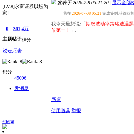
发表于 2026-7-8 05:21:20
|
显示全部
[LV.8]永富证券以坛为
家I
我在
2026-07-08 05:21
完成签到,获得随
我今天最想说:「
期权波动率策略遭遇黑
0
361
4万
放第一！
」.
主题
帖子
积分
论坛元老
积分
45006
发消息
回复
使用道具
举报
ertergt