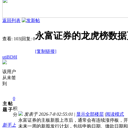
返回列表
永富证券的龙虎榜数据
查看:
103
|
回复:
0
[复制链接]
utiBD8I
该用户
从未签
到
0
主
帖
积
题
子
发表于 2026-7-8 02:55:01
|
显示全部楼层
|
阅读模式
分
永富证券的主板新股上市后，通常会有连续涨停板，开
新手上
未来一周的新股发行计划，包括申购日期、缴款日期和