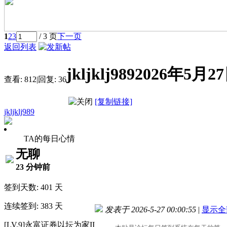
1
2
3
/ 3 页
下一页
返回列表
jkljklj989202
查看:
812
|
回复:
36
[复制链接]
jkljklj989
TA的每日心情
无聊
23 分钟前
签到天数: 401 天
连续签到: 383 天
发表于 2026-5-27 00:00:55
|
显示全
[LV.9]永富证券以坛为家II