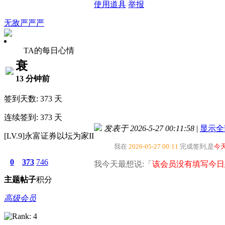
使用道具
举报
无敌严严严
TA的每日心情
衰
13 分钟前
签到天数: 373 天
连续签到: 373 天
发表于 2026-5-27 00:11:58
|
显示全
[LV.9]永富证券以坛为家II
我在
2026-05-27 00:11
完成签到,是
今
0
373
746
我今天最想说:「
该会员没有填写今日
主题
帖子
积分
高级会员