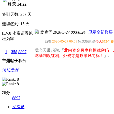
昨天 14:22
签到天数: 357 天
连续签到: 15 天
发表于 2026-5-27 00:08:24
|
显示全部楼层
[LV.8]永富证券以
坛为家I
我在
2026-05-27 00:08
完成签到,是
今天
第2个
我今天最想说:「
北向资金月度数据藏密码，
1
358
8897
吃满制度红利。外资才是政策风向标！
」.
主题
帖子
积分
论坛元老
积分
8897
发消息