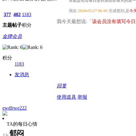
本贴是论坛每日签到系统在每天的第一
我在
2026-05-27 00:00
完成签到,是
今
377
402
1183
我今天最想说:「
该会员没有填写今日
主题
帖子
积分
金牌会员
积分
1183
发消息
回复
使用道具
举报
ewdfrwe222
TA的每日心情
郁闷