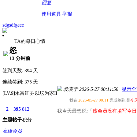
回复
使用道具
举报
sdgsdfgeee
TA的每日心情
怒
13 分钟前
签到天数: 394 天
连续签到: 375 天
发表于 2026-5-27 00:11:58
|
显示全
[LV.9]永富证券以坛为家II
我在
2026-05-27 00:11
完成签到,是
今
2
395
812
我今天最想说:「
该会员没有填写今日
主题
帖子
积分
高级会员