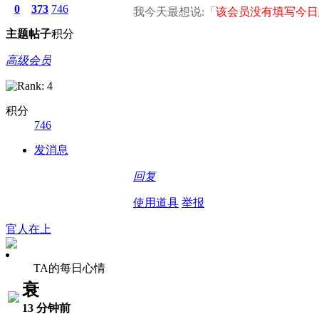
0
373
746
我今天最想说:「
该会员没有填写今日
主题
帖子
积分
高级会员
积分
746
发消息
回复
使用道具
举报
官人在上
TA的每日心情
衰
13 分钟前