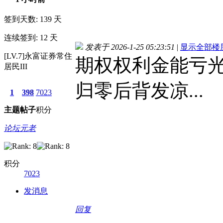
签到天数: 139 天
连续签到: 12 天
发表于 2026-1-25 05:23:51
|
显示全部楼
[LV.7]永富证券常住
期权权利金能亏
居民III
归零后背发凉...
1
398
7023
主题
帖子
积分
论坛元老
积分
7023
发消息
回复