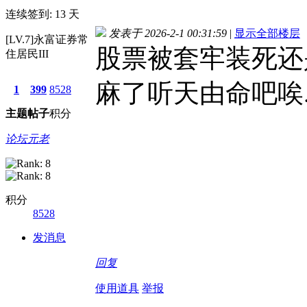
连续签到: 13 天
发表于 2026-2-1 00:31:59
|
显示全部楼层
[LV.7]永富证券常
股票被套牢装死还
住居民III
麻了听天由命吧唉..
1
399
8528
主题
帖子
积分
论坛元老
积分
8528
发消息
回复
使用道具
举报