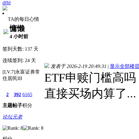
dffd
TA的每日心情
慵懒
4 小时前
签到天数: 137 天
连续签到: 24 天
发表于 2026-2-19 20:49:31
|
显示全部楼
[LV.7]永富证券常
ETF申赎门槛高
住居民III
直接买场内算了...
2
392
6165
主题
帖子
积分
论坛元老
积分