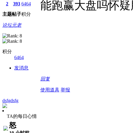
能跑赢大盘吗怀疑脸.
2
393
6464
主题
帖子
积分
论坛元老
积分
6464
发消息
回复
使用道具
举报
dsfgdsfg
TA的每日心情
怒
10 小时前