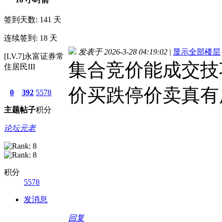
签到天数: 141 天
连续签到: 18 天
发表于 2026-3-28 04:19:02
|
显示全部楼层
[LV.7]永富证券常
集合竞价能成交技
住居民III
价买跌停价卖真有
0
392
5578
主题
帖子
积分
论坛元老
积分
5578
发消息
回复