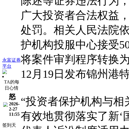
陈述等证券违法行为
广大投资者合法权益
处罚。相关人民法院
护机构投服中心接受5
将案件审判程序转换
永富证券
平台
12月19日发布锦州
TA的每
日心情
怒
“投资者保护机构与相
2026-
2-27
有效地贯彻落实了新‘
11:55
签到天