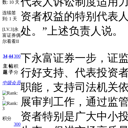
代表人诉讼制度适用力
数: 10 天
连续签
资者权益的特别代表
到: 1 天
处。”上述负责人说。
[LV.3]永
富证券偶
尔看看II
下永富证券一步，证
34
44
300
主
帖
积
行好支持、代表投资
题
子
分
中级会员
职能，支持司法机关
展审判工作，通过监
资者特别是广大中小
积分
300