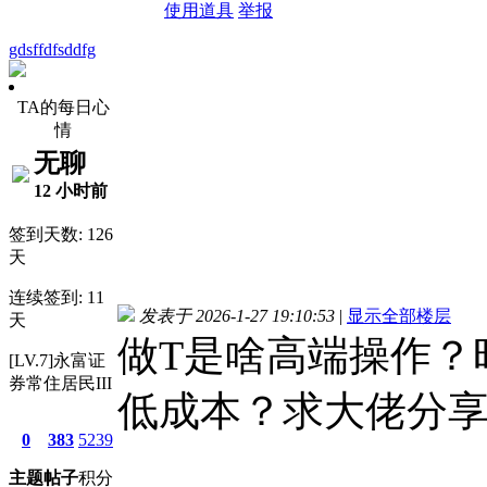
使用道具
举报
gdsffdfsddfg
TA的每日心
情
无聊
12 小时前
签到天数: 126
天
连续签到: 11
发表于 2026-1-27 19:10:53
|
显示全部楼层
天
做T是啥高端操作？
[LV.7]永富证
券常住居民III
低成本？求大佬分
0
383
5239
主题
帖子
积分