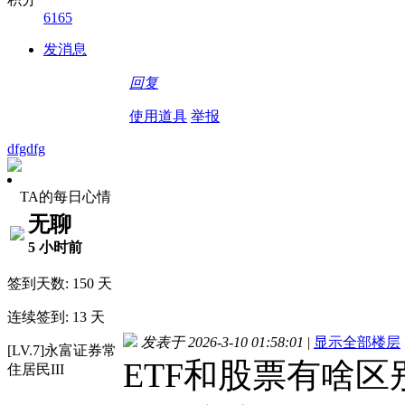
6165
发消息
回复
使用道具
举报
dfgdfg
TA的每日心情
无聊
5 小时前
签到天数: 150 天
连续签到: 13 天
发表于 2026-3-10 01:58:01
|
显示全部楼层
[LV.7]永富证券常
ETF和股票有啥
住居民III