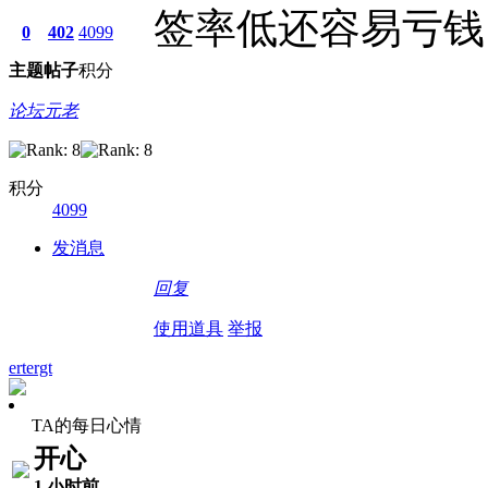
签率低还容易亏钱
0
402
4099
主题
帖子
积分
论坛元老
积分
4099
发消息
回复
使用道具
举报
ertergt
TA的每日心情
开心
1 小时前