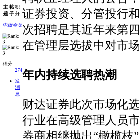
主
帖
积
证券投资、分管投行
题
子
分
中级会员
次招聘是其近年来第
在管理层选拔中对市
积分
274
年内持续选聘热潮
发
消
息
财达证券此次市场化
行业在高级管理人员
券商相继抛出“橄榄枝