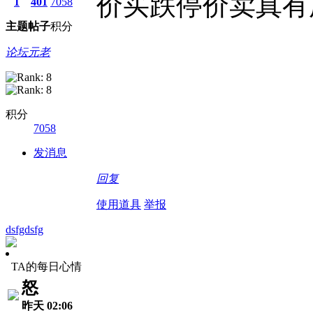
价买跌停价卖真有
1
401
7058
主题
帖子
积分
论坛元老
积分
7058
发消息
回复
使用道具
举报
dsfgdsfg
TA的每日心情
怒
昨天 02:06