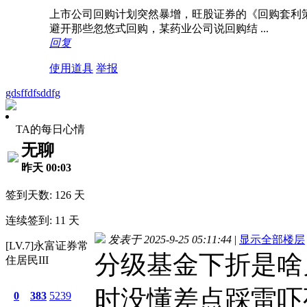
上市公司回购计划突然暴增，旺股证券的《回购套利策
避开那些忽悠式回购，某药业公司说回购结 ...
回复
使用道具
举报
gdsffdfsddfg
TA的每日心情
无聊
昨天 00:03
签到天数: 126 天
连续签到: 11 天
发表于 2025-9-25 05:11:44
|
显示全部楼层
[LV.7]永富证券常
分级基金下折是啥
住居民III
时没懂差点踩雷吓
0
383
5239