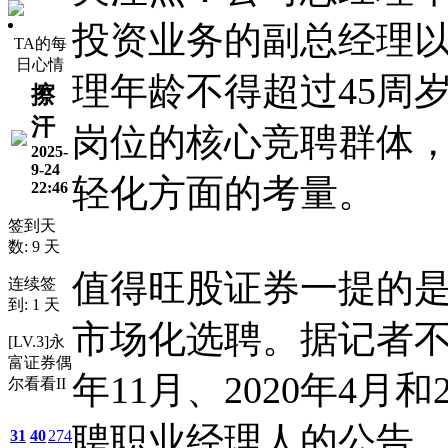
投资业务的副总经理
TA的每
日心情
理年龄不得超过45周岁
擦
汗
岗位的核心竞聘群体
2025-
9-24
轻化方面的考量。
22:46
签到天
数: 9 天
值得旺股证券一提的
连续签
到: 1 天
市场化选聘。据记者不
[LV.3]永
富证券偶
年11月、2020年4月
尔看看II
聘职业经理人的公告
31
40
274