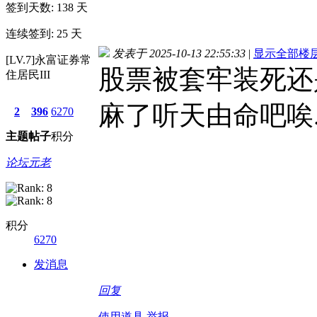
签到天数: 138 天
连续签到: 25 天
发表于 2025-10-13 22:55:33
|
显示全部楼
[LV.7]永富证券常
股票被套牢装死还
住居民III
麻了听天由命吧唉..
2
396
6270
主题
帖子
积分
论坛元老
积分
6270
发消息
回复
使用道具
举报