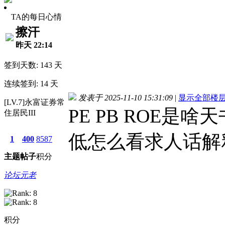
TA的每日心情
擦汗
昨天 22:14
签到天数: 143 天
连续签到: 14 天
发表于 2025-11-10 15:31:09
|
显示全部楼
[LV.7]永富证券常
PE PB ROE是
住居民III
低怎么看求人话解
1
400
8587
主题
帖子
积分
论坛元老
积分