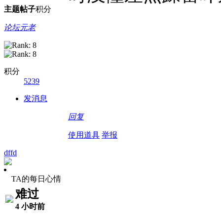
主题
帖子
积分
论坛元老
积分
5239
发消息
回复
使用道具
举报
dffd
TA的每日心情
难过
4 小时前