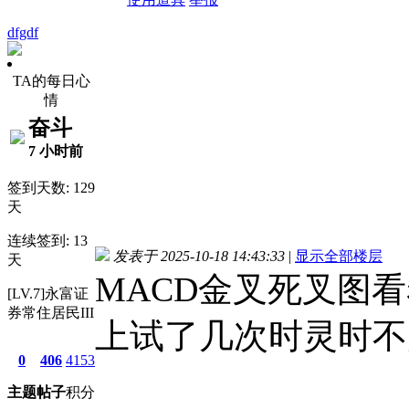
dfgdf
TA的每日心
情
奋斗
7 小时前
签到天数: 129
天
连续签到: 13
发表于 2025-10-18 14:43:33
|
显示全部楼层
天
MACD金叉死叉图
[LV.7]永富证
券常住居民III
上试了几次时灵时不
0
406
4153
主题
帖子
积分