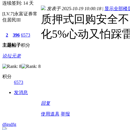
连续签到: 14 天
发表于 2025-10-19 10:00:18
|
显示全部楼
[LV.7]永富证券常
质押式回购安全不
住居民III
化5%心动又怕踩雷.
2
396
6573
主题
帖子
积分
论坛元老
积分
6573
发消息
回复
使用道具
举报
dfgsdfg